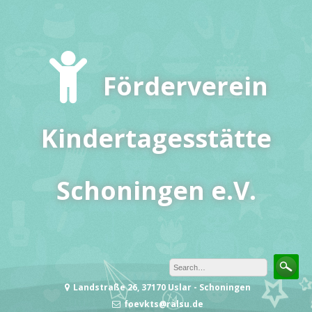
Skip
to
content
Förderverein
Kindertagesstätte
Schoningen e.V.
Landstraße 26, 37170 Uslar - Schoningen
foevkts@ralsu.de